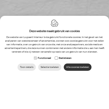
Deze website maakt gebruik van cookies
De website van Luypaert Interieur bvba gebruikt functionele cookies. In het geval van het
analyseren van websiteverkeer of advertenties, worden ook cookies gebruikt voor het delen
van informatie, over uw gebruik van onze site, met onze analysepartners, sociale media en
advertentiepartners, die deze kunnen combineren met andere informatie die u aan hen heeft
verstrekt of die zij hebben verzameld op basis van uw gebruik van hun diensten.
Functioneel
Statistieken
Toon details
Selectie toelaten
Alle cookies toelaten
BEL NU
Wil u graag een interieurproject voor uw privaat of uw
bedrijf bespreken en wenst u daarbij een jonge
dynamische insteek vol professionaliteit?