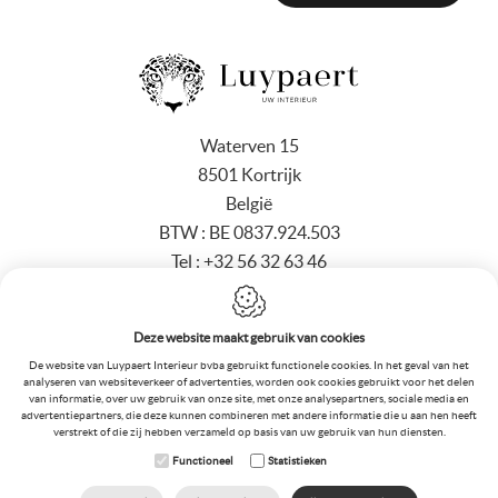
Waterven 15
8501 Kortrijk
België
BTW :
BE 0837.924.503
Tel :
+32 56 32 63 46
Gsm :
+32 479 326 346
E-mail :
info@luypaertinterieur.be
Deze website maakt gebruik van cookies
De website van Luypaert Interieur bvba gebruikt functionele cookies. In het geval van het
analyseren van websiteverkeer of advertenties, worden ook cookies gebruikt voor het delen
van informatie, over uw gebruik van onze site, met onze analysepartners, sociale media en
advertentiepartners, die deze kunnen combineren met andere informatie die u aan hen heeft
Webdesign by
IDcreation
2018
-
Sitemap
-
Cookie Policy
verstrekt of die zij hebben verzameld op basis van uw gebruik van hun diensten.
Functioneel
Statistieken